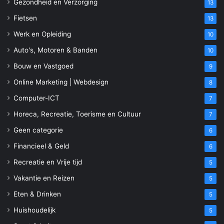
Gezondheid en Verzorging
13
Fietsen
13
Werk en Opleiding
10
Auto's, Motoren & Banden
10
Bouw en Vastgoed
9
Online Marketing | Webdesign
8
Computer-ICT
7
Horeca, Recreatie, Toerisme en Cultuur
7
Geen categorie
6
Financieel & Geld
6
Recreatie en Vrije tijd
5
Vakantie en Reizen
5
Eten & Drinken
5
Huishoudelijk
5