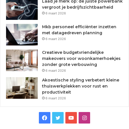
Laad je merk op: de juiste powerbank
vergroot je bedrijfszichtbaarheid
6 maart 2026
Mkb personeel efficiënter inzetten
met datagedreven planning
6 maart 2026
Creatieve budgetvriendelijke
makeovers voor woonkamerhoekjes
zonder grote verbouwing
6 maart 2026
Akoestische styling verbetert kleine
thuiswerkplekken voor rust en
productiviteit
6 maart 2026
F
T
Y
I