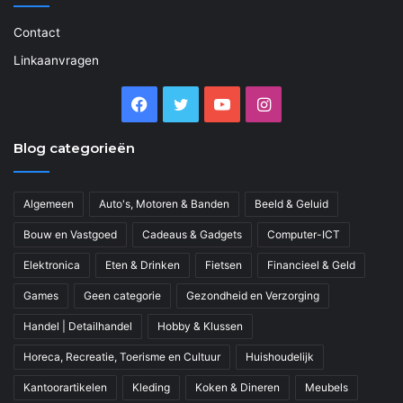
Contact
Linkaanvragen
Facebook
Twitter
YouTube
Instagram
Blog categorieën
Algemeen
Auto's, Motoren & Banden
Beeld & Geluid
Bouw en Vastgoed
Cadeaus & Gadgets
Computer-ICT
Elektronica
Eten & Drinken
Fietsen
Financieel & Geld
Games
Geen categorie
Gezondheid en Verzorging
Handel | Detailhandel
Hobby & Klussen
Horeca, Recreatie, Toerisme en Cultuur
Huishoudelijk
Kantoorartikelen
Kleding
Koken & Dineren
Meubels