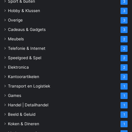
Sport & buiten
3
Hobby & Klussen
3
Overige
3
Cadeaus & Gadgets
3
Meubels
2
Telefonie & Internet
2
Speelgoed & Spel
2
Elektronica
2
Kantoorartikelen
2
Transport en Logistiek
1
Games
1
Handel | Detailhandel
1
Beeld & Geluid
1
Koken & Dineren
1