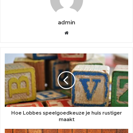
admin
W
e
b
s
i
t
e
Hoe Lobbes speelgoedkeuze je huis rustiger
maakt