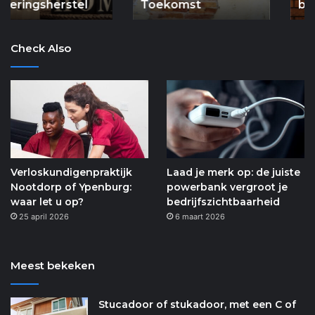
Toekomst
spouwankers
belangrijk zijn
belangrijk
zijn
Check Also
Verloskundigenpraktijk
Laad je merk op: de juiste
Nootdorp of Ypenburg:
powerbank vergroot je
waar let u op?
bedrijfszichtbaarheid
25 april 2026
6 maart 2026
Meest bekeken
Stucadoor of stukadoor, met een C of