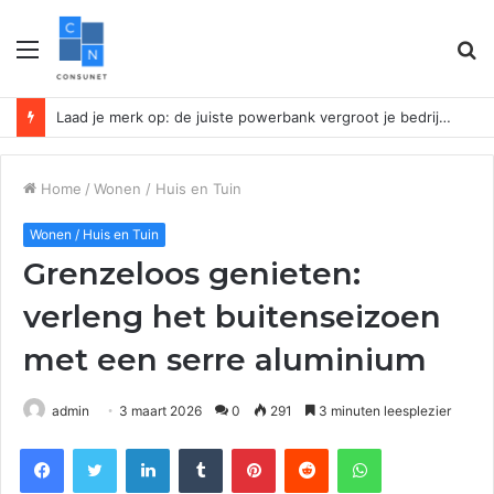
Menu
Z
n
Laad je merk op: de juiste powerbank vergroot je bedrijfszichtbaarheid
Home
/
Wonen / Huis en Tuin
Wonen / Huis en Tuin
Grenzeloos genieten:
verleng het buitenseizoen
met een serre aluminium
admin
3 maart 2026
0
291
3 minuten leesplezier
Facebook
Twitter
LinkedIn
Tumblr
Pinterest
Reddit
WhatsApp