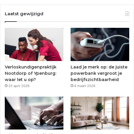
a
w
o
n
c
i
u
s
Laatst gewijzigd
e
t
T
t
b
t
u
a
o
e
b
g
o
r
e
r
Verloskundigenpraktijk
Laad je merk op: de juiste
k
a
Nootdorp of Ypenburg:
powerbank vergroot je
waar let u op?
bedrijfszichtbaarheid
m
25 april 2026
6 maart 2026