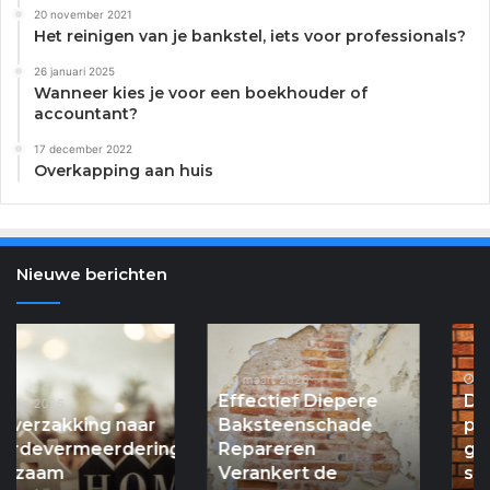
20 november 2021
Het reinigen van je bankstel, iets voor professionals?
26 januari 2025
Wanneer kies je voor een boekhouder of
accountant?
17 december 2022
Overkapping aan huis
Nieuwe berichten
Effectief
De
Diepere
onzichtbare
Baksteenschade
3 maart 2026
pilaren
3 maart 2026
Effectief Diepere
De onzichtbare
Repareren
van
Baksteenschade
pilaren van jouw
Verankert
jouw
Repareren
gevel: waarom
de
gevel:
Verankert de
spouwankers
Toekomst
waarom