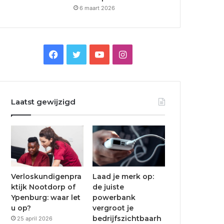
6 maart 2026
F
T
Y
I
a
w
o
n
c
i
u
s
Laatst gewijzigd
e
t
T
t
b
t
u
a
o
e
b
g
o
r
e
r
Verloskundigenpra
Laad je merk op:
ktijk Nootdorp of
de juiste
k
a
Ypenburg: waar let
powerbank
u op?
vergroot je
m
bedrijfszichtbaarh
25 april 2026