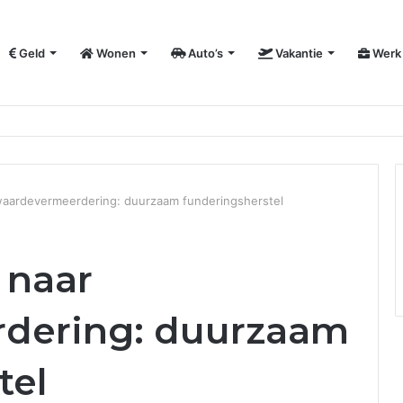
Geld
Wonen
Auto’s
Vakantie
Werk
vergroot je bedrijfszichtbaarheid
waardevermeerdering: duurzaam funderingsherstel
 naar
dering: duurzaam
tel