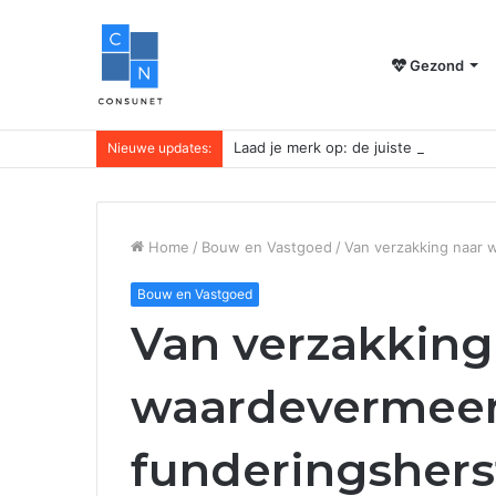
Gezond
Laad je merk op: de juiste powerbank 
Nieuwe updates:
Home
/
Bouw en Vastgoed
/
Van verzakking naar 
Bouw en Vastgoed
Van verzakking
waardevermeer
funderingshers