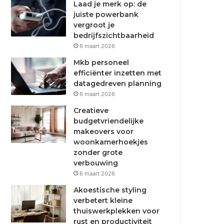
Laad je merk op: de
juiste powerbank
vergroot je
bedrijfszichtbaarheid
6 maart 2026
Mkb personeel
efficiënter inzetten met
datagedreven planning
6 maart 2026
Creatieve
budgetvriendelijke
makeovers voor
woonkamerhoekjes
zonder grote
verbouwing
6 maart 2026
Akoestische styling
verbetert kleine
thuiswerkplekken voor
rust en productiviteit