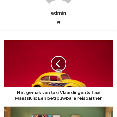
admin
W
e
b
s
i
t
e
Het gemak van taxi Vlaardingen & Taxi
Maassluis: Een betrouwbare reispartner