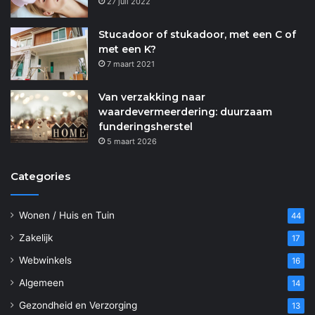
27 juli 2022
Stucadoor of stukadoor, met een C of
met een K?
7 maart 2021
Van verzakking naar
waardevermeerdering: duurzaam
funderingsherstel
5 maart 2026
Categories
Wonen / Huis en Tuin
44
Zakelijk
17
Webwinkels
16
Algemeen
14
Gezondheid en Verzorging
13