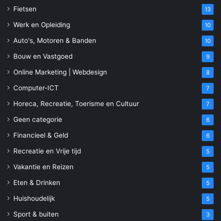
Fietsen
13
Werk en Opleiding
10
Auto's, Motoren & Banden
10
Bouw en Vastgoed
9
Online Marketing | Webdesign
8
Computer-ICT
7
Horeca, Recreatie, Toerisme en Cultuur
7
Geen categorie
6
Financieel & Geld
6
Recreatie en Vrije tijd
5
Vakantie en Reizen
5
Eten & Drinken
5
Huishoudelijk
5
Sport & buiten
3