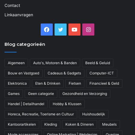
Contact
Linkaanvragen
Facebook
Twitter
YouTube
Instagram
Blog categorieën
Algemeen
Auto's, Motoren & Banden
Beeld & Geluid
Bouw en Vastgoed
Cadeaus & Gadgets
Computer-ICT
Elektronica
Eten & Drinken
Fietsen
Financieel & Geld
Games
Geen categorie
Gezondheid en Verzorging
Handel | Detailhandel
Hobby & Klussen
Horeca, Recreatie, Toerisme en Cultuur
Huishoudelijk
Kantoorartikelen
Kleding
Koken & Dineren
Meubels
Mode accessoires
Online Marketing | Webdesign
Overige