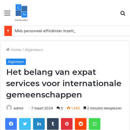
Menu
Z
n
Mkb personeel efficiënter inzetten met datagedreven planning
Home
/
Algemeen
Algemeen
Het belang van expat
services voor internationale
gemeenschappen
admin
7 maart 2024
0
1.460
2 minuten leesplezier
Facebook
Twitter
LinkedIn
Tumblr
Pinterest
Reddit
WhatsApp