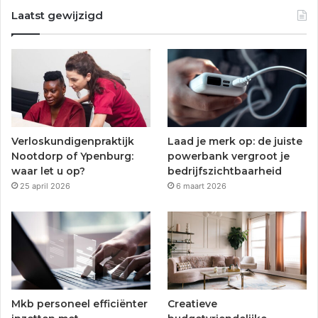
c
i
u
s
Laatst gewijzigd
e
t
T
t
b
t
u
a
o
e
b
g
o
r
e
r
Verloskundigenpraktijk
Laad je merk op: de juiste
k
a
Nootdorp of Ypenburg:
powerbank vergroot je
waar let u op?
bedrijfszichtbaarheid
m
25 april 2026
6 maart 2026
Mkb personeel efficiënter
Creatieve