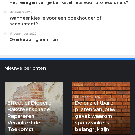
Het reinigen van je bankstel, iets voor professionals?
26 januari 2025
Wanneer kies je voor een boekhouder of
accountant?
17 december 2022
Overkapping aan huis
Nieuwe berichten
Verloskundigenpraktijk
Saffraan:
Nootdorp
Gouden
of
Draad
Ypenburg:
naar
25 april 2026
Verloskundigenpraktijk
waar
Mentale
5 maart 2026
Nootdorp of
Saffraan: Gouden
let
Balans
Ypenburg: waar let u
Draad naar Mentale
u
op?
op?
Balans