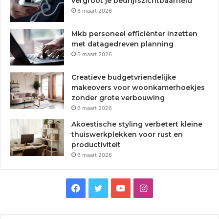
vergroot je bedrijfszichtbaarheid
6 maart 2026
Mkb personeel efficiënter inzetten
met datagedreven planning
6 maart 2026
Creatieve budgetvriendelijke
makeovers voor woonkamerhoekjes
zonder grote verbouwing
6 maart 2026
Akoestische styling verbetert kleine
thuiswerkplekken voor rust en
productiviteit
6 maart 2026
F
T
Y
I
a
w
o
n