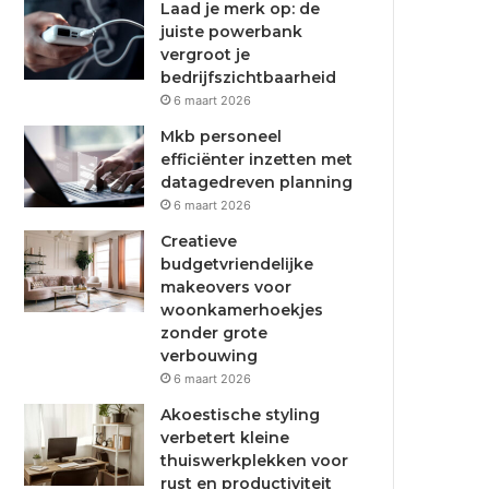
Laad je merk op: de
juiste powerbank
vergroot je
bedrijfszichtbaarheid
6 maart 2026
Mkb personeel
efficiënter inzetten met
datagedreven planning
6 maart 2026
Creatieve
budgetvriendelijke
makeovers voor
woonkamerhoekjes
zonder grote
verbouwing
6 maart 2026
Akoestische styling
verbetert kleine
thuiswerkplekken voor
rust en productiviteit