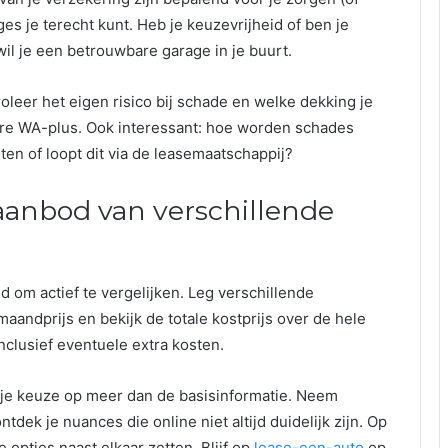
ges je terecht kunt. Heb je keuzevrijheid of ben je
 je een betrouwbare garage in je buurt.
leer het eigen risico bij schade en welke dekking je
ere WA-plus. Ook interessant: hoe worden schades
en of loopt dit via de leasemaatschappij?
 aanbod van verschillende
jd om actief te vergelijken. Leg verschillende
maandprijs en bekijk de totale kostprijs over de hele
 inclusief eventuele extra kosten.
r je keuze op meer dan de basisinformatie. Neem
tdek je nuances die online niet altijd duidelijk zijn. Op
 opties naast elkaar zetten. Blijf op
lease-een-auto
op