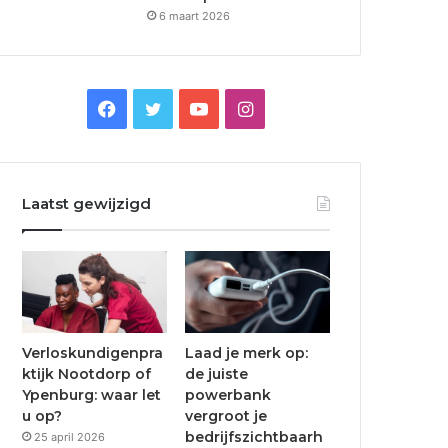
6 maart 2026
F
T
Y
I
a
w
o
n
c
i
u
s
Laatst gewijzigd
e
t
T
t
b
t
u
a
o
e
b
g
o
r
e
r
Verloskundigenpra
Laad je merk op:
ktijk Nootdorp of
de juiste
k
a
Ypenburg: waar let
powerbank
u op?
vergroot je
m
bedrijfszichtbaarh
25 april 2026