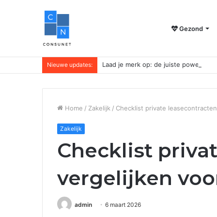
Gezond
Laad je merk op: de juiste powerbank 
Nieuwe updates:
Home
/
Zakelijk
/
Checklist private leasecontracte
Zakelijk
Checklist priva
vergelijken vo
admin
6 maart 2026