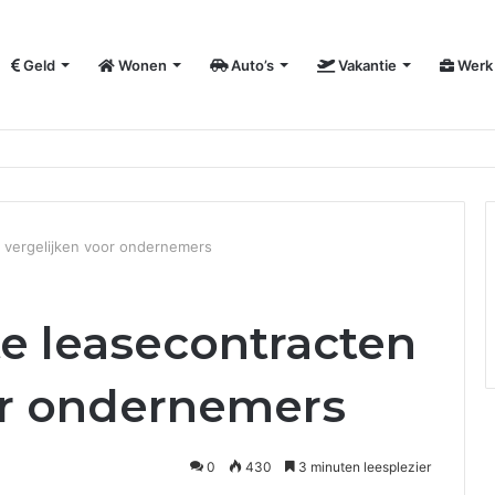
Geld
Wonen
Auto’s
Vakantie
Werk
vergroot je bedrijfszichtbaarheid
n vergelijken voor ondernemers
te leasecontracten
or ondernemers
0
430
3 minuten leesplezier