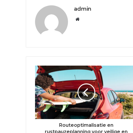
admin
W
e
b
s
i
t
e
Routeoptimalisatie en
rustpauzeplanning voor veilige en