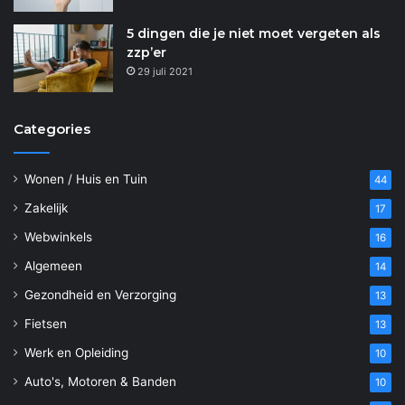
5 dingen die je niet moet vergeten als
zzp’er
29 juli 2021
Categories
Wonen / Huis en Tuin
44
Zakelijk
17
Webwinkels
16
Algemeen
14
Gezondheid en Verzorging
13
Fietsen
13
Werk en Opleiding
10
Auto's, Motoren & Banden
10