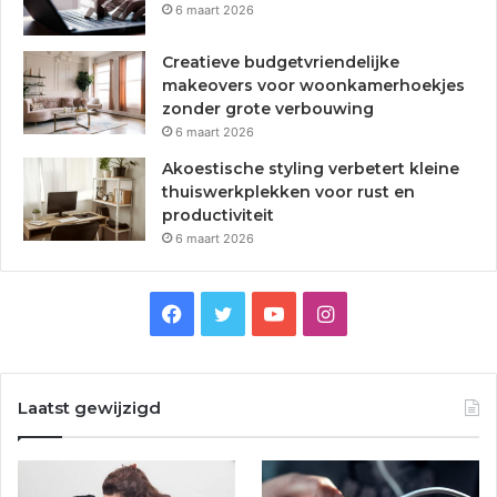
6 maart 2026
Creatieve budgetvriendelijke
makeovers voor woonkamerhoekjes
zonder grote verbouwing
6 maart 2026
Akoestische styling verbetert kleine
thuiswerkplekken voor rust en
productiviteit
6 maart 2026
F
T
Y
I
a
w
o
n
c
i
u
s
Laatst gewijzigd
e
t
T
t
b
t
u
a