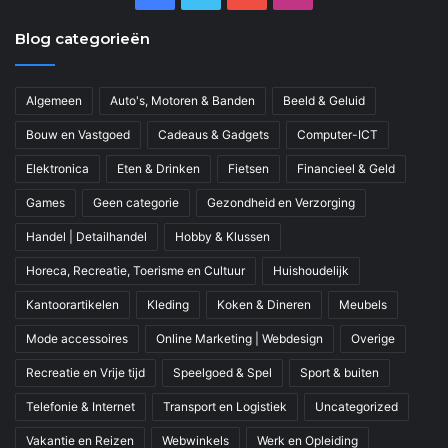
Blog categorieën
Algemeen
Auto's, Motoren & Banden
Beeld & Geluid
Bouw en Vastgoed
Cadeaus & Gadgets
Computer-ICT
Elektronica
Eten & Drinken
Fietsen
Financieel & Geld
Games
Geen categorie
Gezondheid en Verzorging
Handel | Detailhandel
Hobby & Klussen
Horeca, Recreatie, Toerisme en Cultuur
Huishoudelijk
Kantoorartikelen
Kleding
Koken & Dineren
Meubels
Mode accessoires
Online Marketing | Webdesign
Overige
Recreatie en Vrije tijd
Speelgoed & Spel
Sport & buiten
Telefonie & Internet
Transport en Logistiek
Uncategorized
Vakantie en Reizen
Webwinkels
Werk en Opleiding