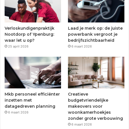
o
e
b
g
o
r
e
r
Verloskundigenpraktijk
Laad je merk op: de juiste
k
a
Nootdorp of Ypenburg:
powerbank vergroot je
waar let u op?
bedrijfszichtbaarheid
m
25 april 2026
6 maart 2026
Mkb personeel efficiënter
Creatieve
inzetten met
budgetvriendelijke
datagedreven planning
makeovers voor
woonkamerhoekjes
6 maart 2026
zonder grote verbouwing
6 maart 2026