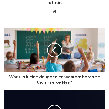
admin
W
e
b
s
i
t
e
Wat zijn kleine deugden en waarom horen ze
thuis in elke klas?