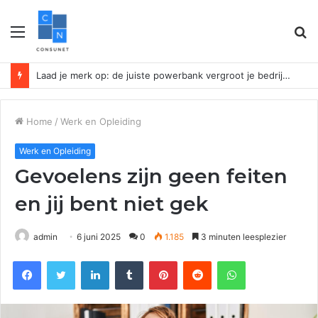
Menu
Z
n
Laad je merk op: de juiste powerbank vergroot je bedrijfszichtbaarheid
Home
/
Werk en Opleiding
Werk en Opleiding
Gevoelens zijn geen feiten
en jij bent niet gek
admin
6 juni 2025
0
1.185
3 minuten leesplezier
Facebook
Twitter
LinkedIn
Tumblr
Pinterest
Reddit
WhatsApp