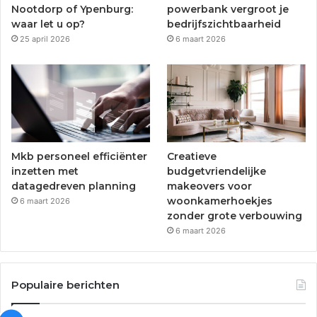
k
a
Nootdorp of Ypenburg:
powerbank vergroot je
waar let u op?
bedrijfszichtbaarheid
m
25 april 2026
6 maart 2026
Mkb personeel efficiënter
Creatieve
inzetten met
budgetvriendelijke
datagedreven planning
makeovers voor
woonkamerhoekjes
6 maart 2026
zonder grote verbouwing
6 maart 2026
Populaire berichten