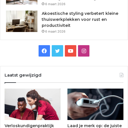
6 maart 2026
Akoestische styling verbetert kleine
thuiswerkplekken voor rust en
productiviteit
6 maart 2026
F
T
Y
I
a
w
o
n
c
i
u
s
Laatst gewijzigd
e
t
T
t
b
t
u
a
o
e
b
g
o
r
e
r
Verloskundigenpraktijk
Laad je merk op: de juiste