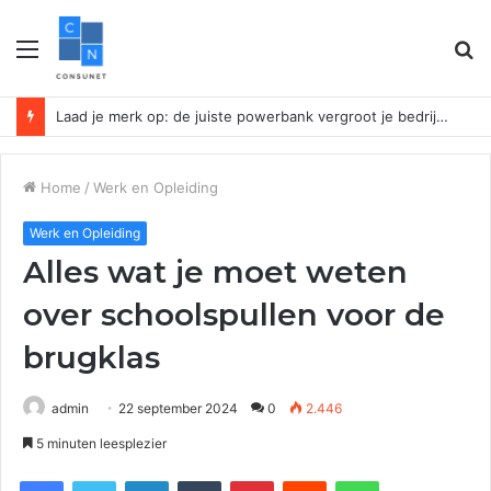
Menu
Z
n
Laad je merk op: de juiste powerbank vergroot je bedrijfszichtbaarheid
Home
/
Werk en Opleiding
Werk en Opleiding
Alles wat je moet weten
over schoolspullen voor de
brugklas
admin
22 september 2024
0
2.446
5 minuten leesplezier
Facebook
Twitter
LinkedIn
Tumblr
Pinterest
Reddit
WhatsApp