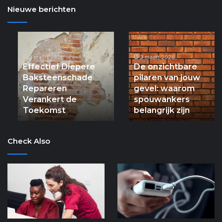
Nieuwe berichten
Effectief
De
Diepere
onzichtbare
Baksteenschade
3 maart 2026
pilaren
3 maart 2026
Effectief Diepere
De onzichtbare
Repareren
van
Baksteenschade
pilaren van jouw
Verankert
jouw
Repareren
gevel: waarom
de
gevel:
Verankert de
spouwankers
Toekomst
waarom
Toekomst
spouwankers
belangrijk zijn
belangrijk
zijn
Check Also