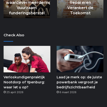
:
Repareren
gevel: waarom
funderingsherstel
de
Verankert de
spouwankers
Toekomst
Toekomst
belangrijk zijn
Check Also
Verloskundigenpraktijk
Laad je merk op: de juiste
Nootdorp of Ypenburg:
powerbank vergroot je
waar let u op?
bedrijfszichtbaarheid
25 april 2026
6 maart 2026