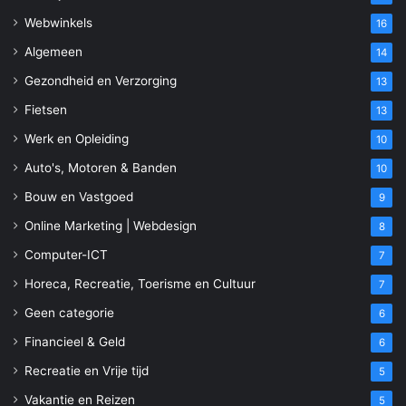
Webwinkels
16
Algemeen
14
Gezondheid en Verzorging
13
Fietsen
13
Werk en Opleiding
10
Auto's, Motoren & Banden
10
Bouw en Vastgoed
9
Online Marketing | Webdesign
8
Computer-ICT
7
Horeca, Recreatie, Toerisme en Cultuur
7
Geen categorie
6
Financieel & Geld
6
Recreatie en Vrije tijd
5
Vakantie en Reizen
5