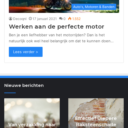
Auto's, Motoren & Banden
Decoqnl
17 januari 2021
0
1.552
Werken aan de perfecte motor
Ben je een liefhebber van het motorrijden? Dan is het
natuurlijk ook wel heel belangrijk om dat te kunnen doen…
Lees verder >
Nieuwe berichten
Van
Effectief
verzakking
Diepere
naar
3 maart 2026
Baksteenschade
3 maart 2026
Effectief Diepere
De onzichtbare
waardevermeerdering:
Repareren
Baksteenschade
pilaren van jouw
duurzaam
Verankert