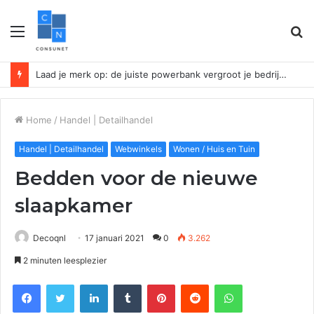
Menu
Z
n
Laad je merk op: de juiste powerbank vergroot je bedrijfszichtbaarheid
Home
/
Handel | Detailhandel
Handel | Detailhandel
Webwinkels
Wonen / Huis en Tuin
Bedden voor de nieuwe
slaapkamer
Decoqnl
17 januari 2021
0
3.262
2 minuten leesplezier
Facebook
Twitter
LinkedIn
Tumblr
Pinterest
Reddit
WhatsApp