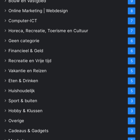
Bouw en Vastgoed
9
Online Marketing | Webdesign
8
Computer-ICT
7
Horeca, Recreatie, Toerisme en Cultuur
7
Geen categorie
6
Financieel & Geld
6
Recreatie en Vrije tijd
5
Vakantie en Reizen
5
Eten & Drinken
5
Huishoudelijk
5
Sport & buiten
3
Hobby & Klussen
3
Overige
3
Cadeaus & Gadgets
3