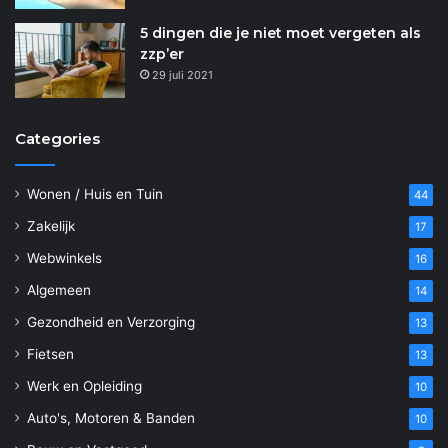
5 dingen die je niet moet vergeten als
zzp’er
29 juli 2021
Categories
Wonen / Huis en Tuin
44
Zakelijk
17
Webwinkels
16
Algemeen
14
Gezondheid en Verzorging
13
Fietsen
13
Werk en Opleiding
10
Auto's, Motoren & Banden
10