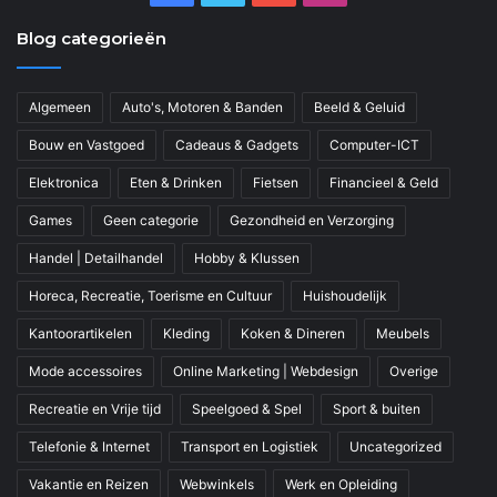
Blog categorieën
Algemeen
Auto's, Motoren & Banden
Beeld & Geluid
Bouw en Vastgoed
Cadeaus & Gadgets
Computer-ICT
Elektronica
Eten & Drinken
Fietsen
Financieel & Geld
Games
Geen categorie
Gezondheid en Verzorging
Handel | Detailhandel
Hobby & Klussen
Horeca, Recreatie, Toerisme en Cultuur
Huishoudelijk
Kantoorartikelen
Kleding
Koken & Dineren
Meubels
Mode accessoires
Online Marketing | Webdesign
Overige
Recreatie en Vrije tijd
Speelgoed & Spel
Sport & buiten
Telefonie & Internet
Transport en Logistiek
Uncategorized
Vakantie en Reizen
Webwinkels
Werk en Opleiding