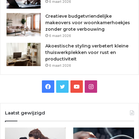
6 maart 2026
Creatieve budgetvriendelijke
makeovers voor woonkamerhoekjes
zonder grote verbouwing
6 maart 2026
Akoestische styling verbetert kleine
thuiswerkplekken voor rust en
productiviteit
6 maart 2026
Facebook
Twitter
YouTube
Instagram
Laatst gewijzigd