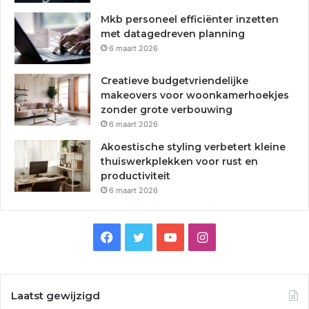
Mkb personeel efficiënter inzetten
met datagedreven planning
6 maart 2026
Creatieve budgetvriendelijke
makeovers voor woonkamerhoekjes
zonder grote verbouwing
6 maart 2026
Akoestische styling verbetert kleine
thuiswerkplekken voor rust en
productiviteit
6 maart 2026
F
T
Y
I
a
w
o
n
c
i
u
s
Laatst gewijzigd