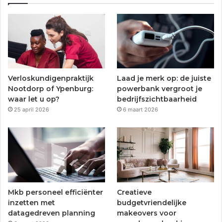
e
t
T
t
b
t
u
a
o
e
b
g
o
r
e
r
Verloskundigenpraktijk
Laad je merk op: de juiste
k
a
Nootdorp of Ypenburg:
powerbank vergroot je
waar let u op?
bedrijfszichtbaarheid
m
25 april 2026
6 maart 2026
Mkb personeel efficiënter
Creatieve
inzetten met
budgetvriendelijke
datagedreven planning
makeovers voor