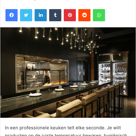
Facebook
Twitter
LinkedIn
Tumblr
Pinterest
Reddit
WhatsApp
In een professionele keuken telt elke seconde. Je wilt
producten op de juiste temperatuur bewaren, hygiënisch