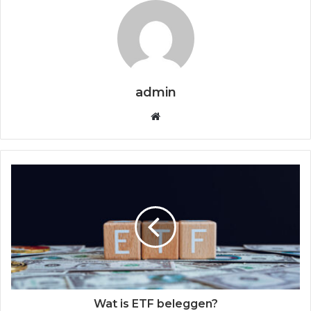
admin
W
e
b
s
i
t
e
Wat is ETF beleggen?