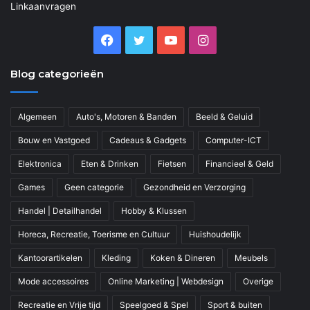
Linkaanvragen
Facebook
Twitter
YouTube
Instagram
Blog categorieën
Algemeen
Auto's, Motoren & Banden
Beeld & Geluid
Bouw en Vastgoed
Cadeaus & Gadgets
Computer-ICT
Elektronica
Eten & Drinken
Fietsen
Financieel & Geld
Games
Geen categorie
Gezondheid en Verzorging
Handel | Detailhandel
Hobby & Klussen
Horeca, Recreatie, Toerisme en Cultuur
Huishoudelijk
Kantoorartikelen
Kleding
Koken & Dineren
Meubels
Mode accessoires
Online Marketing | Webdesign
Overige
Recreatie en Vrije tijd
Speelgoed & Spel
Sport & buiten