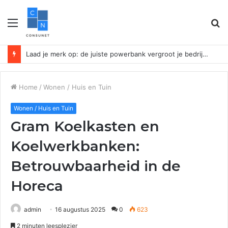
Menu
Z
n
Laad je merk op: de juiste powerbank vergroot je bedrijfszichtbaarheid
Home
/
Wonen / Huis en Tuin
Wonen / Huis en Tuin
Gram Koelkasten en
Koelwerkbanken:
Betrouwbaarheid in de
Horeca
admin
16 augustus 2025
0
623
2 minuten leesplezier