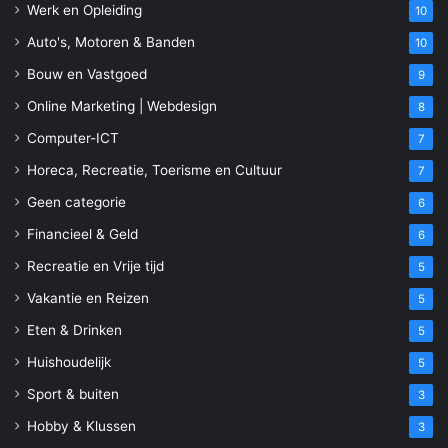
Werk en Opleiding
10
Auto's, Motoren & Banden
10
Bouw en Vastgoed
9
Online Marketing | Webdesign
8
Computer-ICT
7
Horeca, Recreatie, Toerisme en Cultuur
7
Geen categorie
6
Financieel & Geld
6
Recreatie en Vrije tijd
5
Vakantie en Reizen
5
Eten & Drinken
5
Huishoudelijk
5
Sport & buiten
3
Hobby & Klussen
3