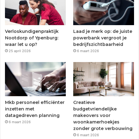
o
e
b
g
o
r
e
r
Verloskundigenpraktijk
Laad je merk op: de juiste
k
a
Nootdorp of Ypenburg:
powerbank vergroot je
waar let u op?
bedrijfszichtbaarheid
m
25 april 2026
6 maart 2026
Mkb personeel efficiënter
Creatieve
inzetten met
budgetvriendelijke
datagedreven planning
makeovers voor
woonkamerhoekjes
6 maart 2026
zonder grote verbouwing
6 maart 2026