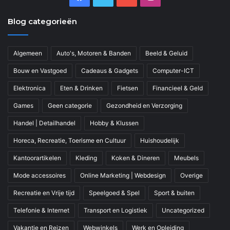
Blog categorieën
Algemeen
Auto's, Motoren & Banden
Beeld & Geluid
Bouw en Vastgoed
Cadeaus & Gadgets
Computer-ICT
Elektronica
Eten & Drinken
Fietsen
Financieel & Geld
Games
Geen categorie
Gezondheid en Verzorging
Handel | Detailhandel
Hobby & Klussen
Horeca, Recreatie, Toerisme en Cultuur
Huishoudelijk
Kantoorartikelen
Kleding
Koken & Dineren
Meubels
Mode accessoires
Online Marketing | Webdesign
Overige
Recreatie en Vrije tijd
Speelgoed & Spel
Sport & buiten
Telefonie & Internet
Transport en Logistiek
Uncategorized
Vakantie en Reizen
Webwinkels
Werk en Opleiding