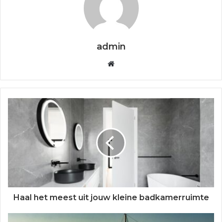
admin
W
e
b
s
i
t
e
Haal het meest uit jouw kleine badkamerruimte