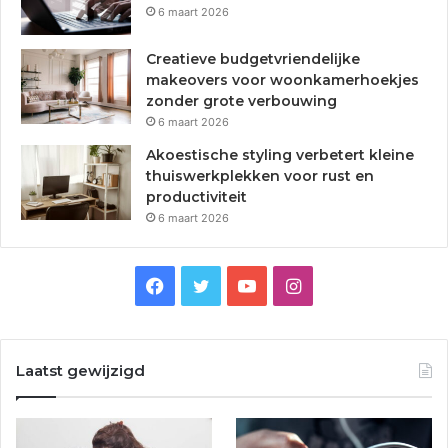
6 maart 2026
Creatieve budgetvriendelijke
makeovers voor woonkamerhoekjes
zonder grote verbouwing
6 maart 2026
Akoestische styling verbetert kleine
thuiswerkplekken voor rust en
productiviteit
6 maart 2026
F
T
Y
I
a
w
o
n
c
i
u
s
Laatst gewijzigd
e
t
T
t
b
t
u
a