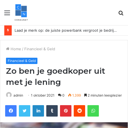
Menu
Z
n
Laad je merk op: de juiste powerbank vergroot je bedrijfszichtbaarheid
Home
/
Financieel & Geld
Financieel & Geld
Zo ben je goedkoper uit
met je lening
admin
1 oktober 2021
0
1.399
2 minuten leesplezier
Facebook
Twitter
LinkedIn
Tumblr
Pinterest
Reddit
WhatsApp