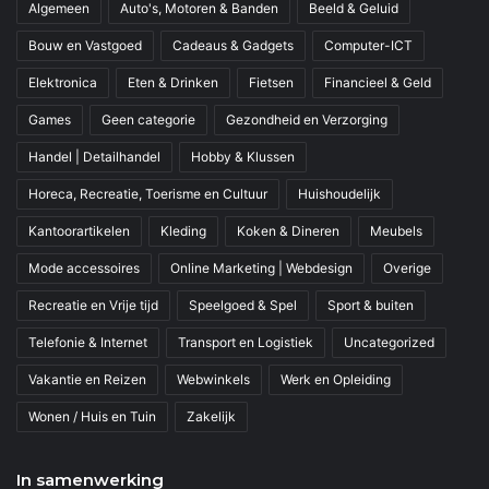
Algemeen
Auto's, Motoren & Banden
Beeld & Geluid
Bouw en Vastgoed
Cadeaus & Gadgets
Computer-ICT
Elektronica
Eten & Drinken
Fietsen
Financieel & Geld
Games
Geen categorie
Gezondheid en Verzorging
Handel | Detailhandel
Hobby & Klussen
Horeca, Recreatie, Toerisme en Cultuur
Huishoudelijk
Kantoorartikelen
Kleding
Koken & Dineren
Meubels
Mode accessoires
Online Marketing | Webdesign
Overige
Recreatie en Vrije tijd
Speelgoed & Spel
Sport & buiten
Telefonie & Internet
Transport en Logistiek
Uncategorized
Vakantie en Reizen
Webwinkels
Werk en Opleiding
Wonen / Huis en Tuin
Zakelijk
In samenwerking