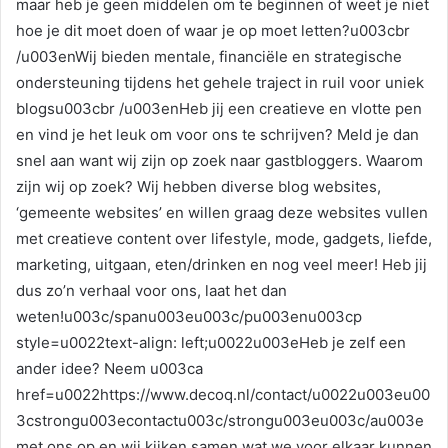
maar heb je geen middelen om te beginnen of weet je niet
hoe je dit moet doen of waar je op moet letten?u003cbr
/u003enWij bieden mentale, financiële en strategische
ondersteuning tijdens het gehele traject in ruil voor uniek
blogsu003cbr /u003enHeb jij een creatieve en vlotte pen
en vind je het leuk om voor ons te schrijven? Meld je dan
snel aan want wij zijn op zoek naar gastbloggers. Waarom
zijn wij op zoek? Wij hebben diverse blog websites,
‘gemeente websites’ en willen graag deze websites vullen
met creatieve content over lifestyle, mode, gadgets, liefde,
marketing, uitgaan, eten/drinken en nog veel meer! Heb jij
dus zo’n verhaal voor ons, laat het dan
weten!u003c/spanu003eu003c/pu003enu003cp
style=u0022text-align: left;u0022u003eHeb je zelf een
ander idee? Neem u003ca
href=u0022https://www.decoq.nl/contact/u0022u003eu00
3cstrongu003econtactu003c/strongu003eu003c/au003e
met ons op en wij kijken samen wat we voor elkaar kunnen