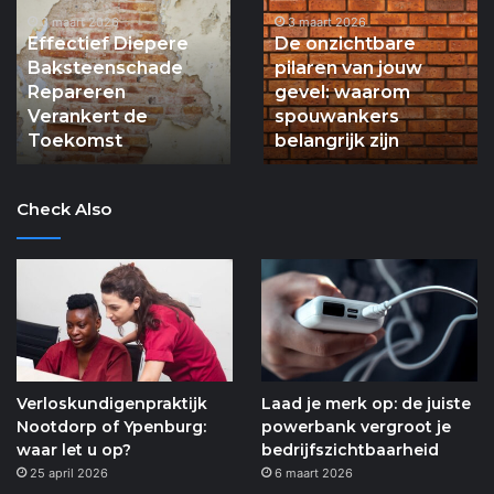
Baksteenschade
3 maart 2026
pilaren
3 maart 2026
Effectief Diepere
De onzichtbare
Repareren
van
Baksteenschade
pilaren van jouw
Verankert
jouw
Repareren
gevel: waarom
de
gevel:
Verankert de
spouwankers
Toekomst
waarom
Toekomst
spouwankers
belangrijk zijn
belangrijk
zijn
Check Also
Verloskundigenpraktijk
Laad je merk op: de juiste
Nootdorp of Ypenburg:
powerbank vergroot je
waar let u op?
bedrijfszichtbaarheid
25 april 2026
6 maart 2026