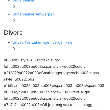
Slotenmaker
0
Slotenmaker Antwerpen
0
Divers
Uitvaartverzekeringen vergelijken
0
u003ch2 style=u0022text-align:
left;u0022u003eu003cspan style=u0022color:
#21282f;u0022u003eGastbloggers gezochtu003cspan
style=u0022color:
#1b9cae;u0022u003e.u003c/spanu003eu003c/spanu003
eu003c/h2u003enu003cp style=u0022text-align:
left;u0022u003eu003cspan style=u0022color:
#7b7c7e;u0022u003eWil je graag starten als blogger,