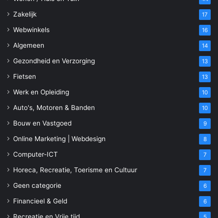
Zakelijk
17
Webwinkels
16
Algemeen
14
Gezondheid en Verzorging
13
Fietsen
13
Werk en Opleiding
10
Auto's, Motoren & Banden
10
Bouw en Vastgoed
9
Online Marketing | Webdesign
8
Computer-ICT
7
Horeca, Recreatie, Toerisme en Cultuur
7
Geen categorie
6
Financieel & Geld
6
Recreatie en Vrije tijd
5