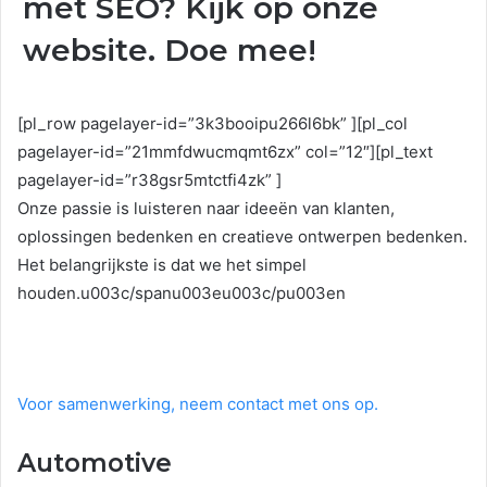
met SEO? Kijk op onze
website. Doe mee!
[pl_row pagelayer-id=”3k3booipu266l6bk” ][pl_col
pagelayer-id=”21mmfdwucmqmt6zx” col=”12″][pl_text
pagelayer-id=”r38gsr5mtctfi4zk” ]
Onze passie is luisteren naar ideeën van klanten,
oplossingen bedenken en creatieve ontwerpen bedenken.
Het belangrijkste is dat we het simpel
houden.u003c/spanu003eu003c/pu003en
Voor samenwerking, neem contact met ons op.
Automotive