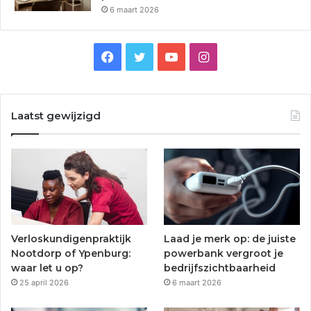
6 maart 2026
F
T
Y
I
a
w
o
n
c
i
u
s
Laatst gewijzigd
e
t
T
t
b
t
u
a
o
e
b
g
o
r
e
r
Verloskundigenpraktijk
Laad je merk op: de juiste
k
a
Nootdorp of Ypenburg:
powerbank vergroot je
waar let u op?
bedrijfszichtbaarheid
m
25 april 2026
6 maart 2026