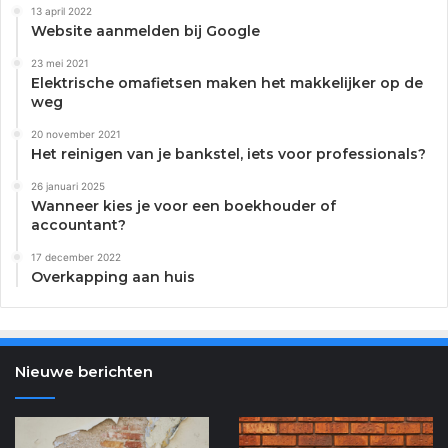
13 april 2022
Website aanmelden bij Google
23 mei 2021
Elektrische omafietsen maken het makkelijker op de
weg
20 november 2021
Het reinigen van je bankstel, iets voor professionals?
26 januari 2025
Wanneer kies je voor een boekhouder of
accountant?
17 december 2022
Overkapping aan huis
Nieuwe berichten
Effectief
De
Diepere
onzichtbare