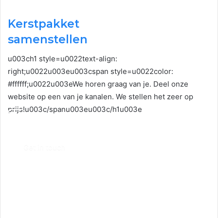
Kerstpakket
samenstellen
u003ch1 style=u0022text-align:
right;u0022u003eu003cspan style=u0022color:
#ffffff;u0022u003eWe horen graag van je. Deel onze
website op een van je kanalen. We stellen het zeer op
prijs!u003c/spanu003eu003c/h1u003e
Get in touch