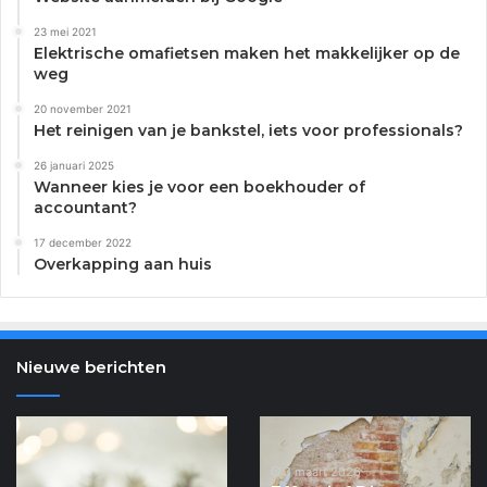
23 mei 2021
Elektrische omafietsen maken het makkelijker op de
weg
20 november 2021
Het reinigen van je bankstel, iets voor professionals?
26 januari 2025
Wanneer kies je voor een boekhouder of
accountant?
17 december 2022
Overkapping aan huis
Nieuwe berichten
Van
Effectief
verzakking
Diepere
naar
Baksteenschade
3 maart 2026