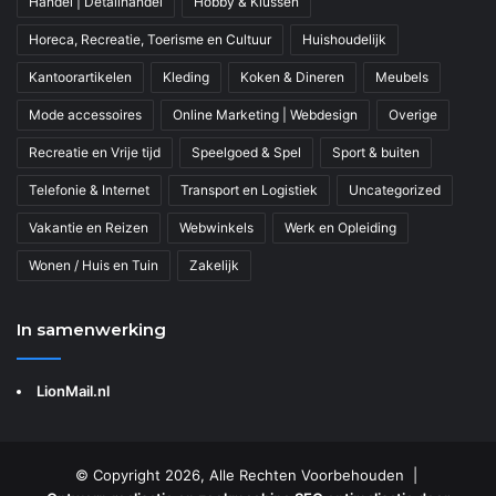
Handel | Detailhandel
Hobby & Klussen
Horeca, Recreatie, Toerisme en Cultuur
Huishoudelijk
Kantoorartikelen
Kleding
Koken & Dineren
Meubels
Mode accessoires
Online Marketing | Webdesign
Overige
Recreatie en Vrije tijd
Speelgoed & Spel
Sport & buiten
Telefonie & Internet
Transport en Logistiek
Uncategorized
Vakantie en Reizen
Webwinkels
Werk en Opleiding
Wonen / Huis en Tuin
Zakelijk
In samenwerking
LionMail.nl
© Copyright 2026, Alle Rechten Voorbehouden |