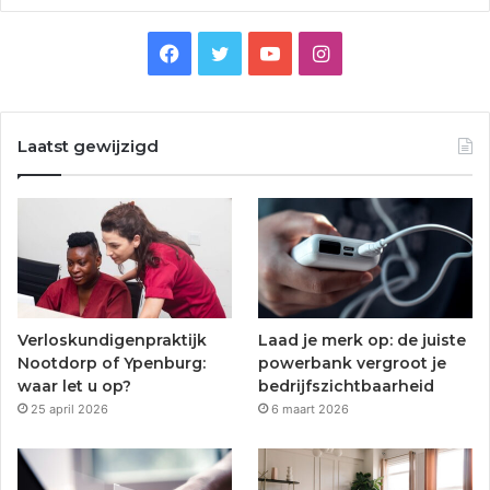
F
T
Y
I
a
w
o
n
c
i
u
s
Laatst gewijzigd
e
t
T
t
b
t
u
a
o
e
b
g
o
r
e
r
Verloskundigenpraktijk
Laad je merk op: de juiste
k
a
Nootdorp of Ypenburg:
powerbank vergroot je
waar let u op?
bedrijfszichtbaarheid
m
25 april 2026
6 maart 2026