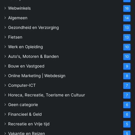
Webwinkels
16
Algemeen
14
Gezondheid en Verzorging
13
Fietsen
13
Werk en Opleiding
10
Auto's, Motoren & Banden
10
Bouw en Vastgoed
9
Online Marketing | Webdesign
8
Computer-ICT
7
Horeca, Recreatie, Toerisme en Cultuur
7
Geen categorie
6
Financieel & Geld
6
Recreatie en Vrije tijd
5
Vakantie en Reizen
5