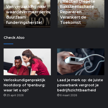
Effectief Diepere
waardevermeerdering:
Repareren
5 maart 2026
Van verzakking naar
Baksteenschade
duurzaam
Verankert
waardevermeerdering:
Repareren
funderingsherstel
de
duurzaam
Verankert de
Toekomst
funderingsherstel
Toekomst
Check Also
Verloskundigenpraktijk
Laad je merk op: de juiste
Nootdorp of Ypenburg:
powerbank vergroot je
waar let u op?
bedrijfszichtbaarheid
25 april 2026
6 maart 2026