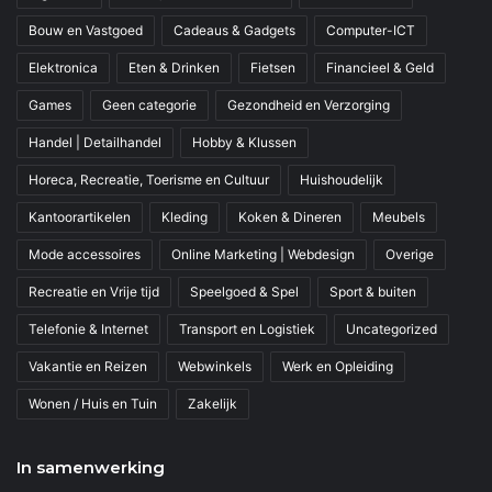
Bouw en Vastgoed
Cadeaus & Gadgets
Computer-ICT
Elektronica
Eten & Drinken
Fietsen
Financieel & Geld
Games
Geen categorie
Gezondheid en Verzorging
Handel | Detailhandel
Hobby & Klussen
Horeca, Recreatie, Toerisme en Cultuur
Huishoudelijk
Kantoorartikelen
Kleding
Koken & Dineren
Meubels
Mode accessoires
Online Marketing | Webdesign
Overige
Recreatie en Vrije tijd
Speelgoed & Spel
Sport & buiten
Telefonie & Internet
Transport en Logistiek
Uncategorized
Vakantie en Reizen
Webwinkels
Werk en Opleiding
Wonen / Huis en Tuin
Zakelijk
In samenwerking