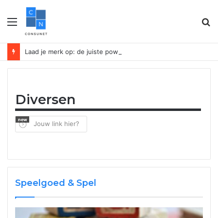
Menu
Z
n
Laad je merk op: de juiste powerbank vergroot je bedrijfszichtbaarheid
Diversen
new
Jouw link hier?
Speelgoed & Spel