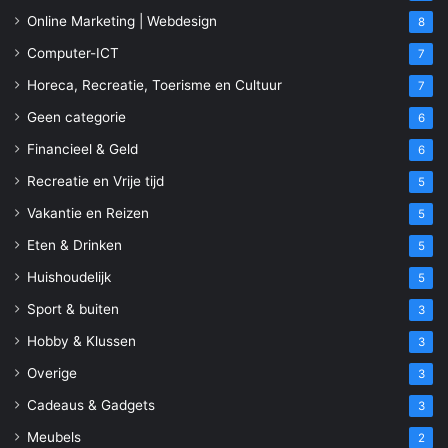
Online Marketing | Webdesign
8
Computer-ICT
7
Horeca, Recreatie, Toerisme en Cultuur
7
Geen categorie
6
Financieel & Geld
6
Recreatie en Vrije tijd
5
Vakantie en Reizen
5
Eten & Drinken
5
Huishoudelijk
5
Sport & buiten
3
Hobby & Klussen
3
Overige
3
Cadeaus & Gadgets
3
Meubels
2