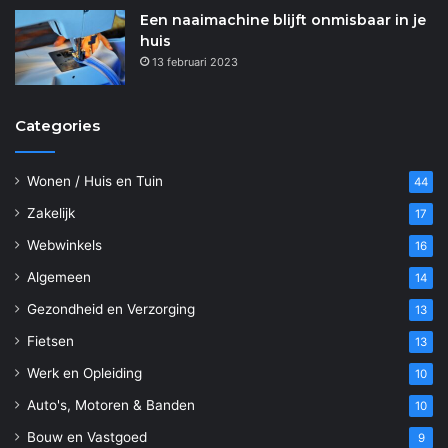
Een naaimachine blijft onmisbaar in je
huis
13 februari 2023
Categories
Wonen / Huis en Tuin
44
Zakelijk
17
Webwinkels
16
Algemeen
14
Gezondheid en Verzorging
13
Fietsen
13
Werk en Opleiding
10
Auto's, Motoren & Banden
10
Bouw en Vastgoed
9