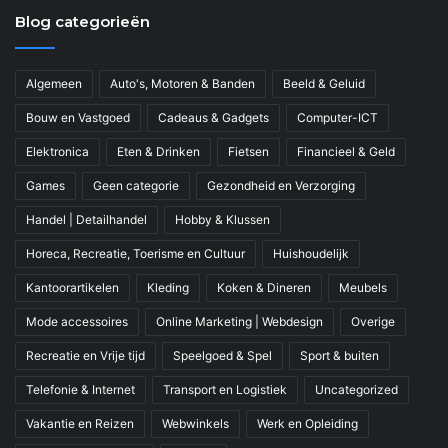
Blog categorieën
Algemeen
Auto's, Motoren & Banden
Beeld & Geluid
Bouw en Vastgoed
Cadeaus & Gadgets
Computer-ICT
Elektronica
Eten & Drinken
Fietsen
Financieel & Geld
Games
Geen categorie
Gezondheid en Verzorging
Handel | Detailhandel
Hobby & Klussen
Horeca, Recreatie, Toerisme en Cultuur
Huishoudelijk
Kantoorartikelen
Kleding
Koken & Dineren
Meubels
Mode accessoires
Online Marketing | Webdesign
Overige
Recreatie en Vrije tijd
Speelgoed & Spel
Sport & buiten
Telefonie & Internet
Transport en Logistiek
Uncategorized
Vakantie en Reizen
Webwinkels
Werk en Opleiding