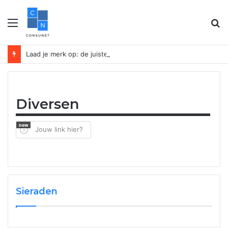
Menu
Z
n
Laad je merk op: de juiste powerbank vergroot je bedrijfszichtbaarheid
Diversen
new
Jouw link hier?
Sieraden