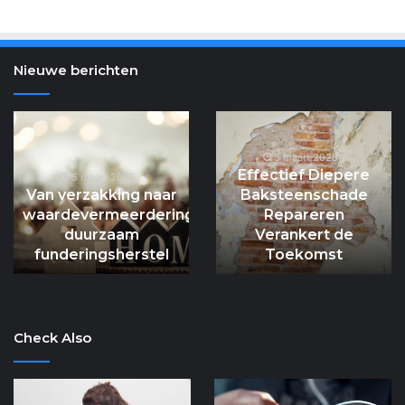
Nieuwe berichten
ffraan:
Van
Ef
ouden
verzakking
Di
aad
naar
3 maart 2026
Ba
Effectief Diepere
ar
waardevermeerdering:
Re
5 maart 2026
Van verzakking naar
Baksteenschade
ntale
duurzaam
Ve
waardevermeerdering:
Repareren
lans
funderingsherstel
d
duurzaam
Verankert de
T
funderingsherstel
Toekomst
Check Also