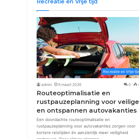
Recreatie en Vrije tijd
Recreatie en Vrije tij
admin
6 maart 2026
0
Routeoptimalisatie en
rustpauzeplanning voor veilig
en ontspannen autovakanties
Een doordachte routeoptimalisatie en
rustpauzeplanning voor autovakanties zorgen voor
kortere reistijden én aanzienlijk meer veiligheid
onderweg. Door slim te plannen…