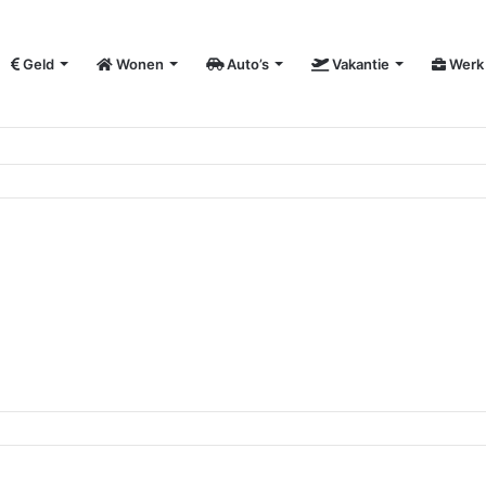
Geld
Wonen
Auto’s
Vakantie
Werk
vergroot je bedrijfszichtbaarheid