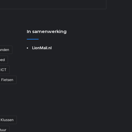
In samenwerking
LionMail.nl
Banden
oed
-ICT
Fietsen
 Klussen
tuur