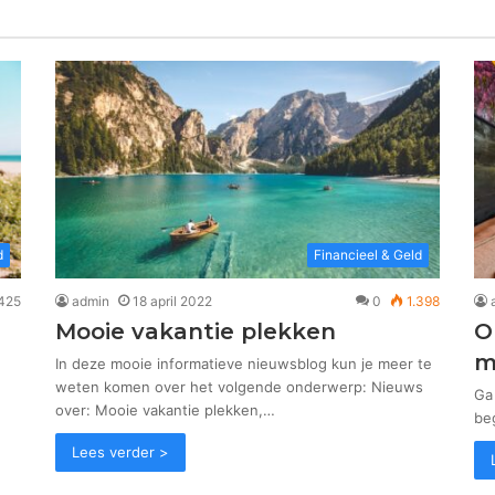
d
Financieel & Geld
425
admin
18 april 2022
0
1.398
Mooie vakantie plekken
O
e
m
In deze mooie informatieve nieuwsblog kun je meer te
weten komen over het volgende onderwerp: Nieuws
Ga 
over: Mooie vakantie plekken,…
beg
Lees verder >