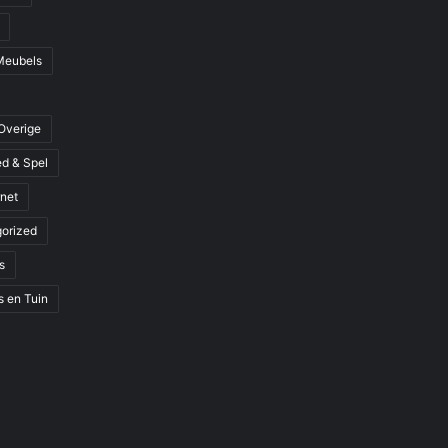
Meubels
Overige
d & Spel
rnet
orized
s
s en Tuin