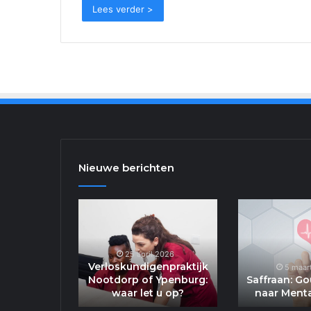
Lees verder >
Nieuwe berichten
Verloskundigenprakti
Nootdorp
of
Ypenburg:
25 april 2026
waar
Verloskundigenpraktijk
5 maar
Nootdorp of Ypenburg:
let
Saffraan: G
waar let u op?
naar Menta
u
op?