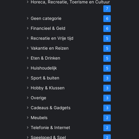
Horeca, Recreatie, Toerisme en Cultuur
7
Geen categorie
6
Financieel & Geld
6
Recreatie en Vrije tijd
5
Vakantie en Reizen
5
Eten & Drinken
5
Huishoudelijk
5
Sport & buiten
3
Hobby & Klussen
3
Overige
3
Cadeaus & Gadgets
3
Meubels
2
Telefonie & Internet
2
Speelgoed & Spel
2