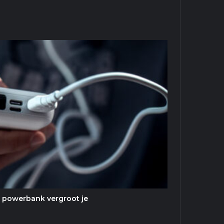
belangrijk
zijn
te powerbank vergroot je