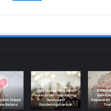
jk
Saffraan:
Van
Gouden
verzakking
Draad
naar
5 maart 2026
3 ma
naar
waardevermeerderi
Van verzakking naar
Effecti
Mentale
duurzaam
waardevermeerdering:
Bakste
t 2026
ouden Draad
Balans
duurzaam
funderingsherstel
Repareren 
le Balans
funderingsherstel
Toe