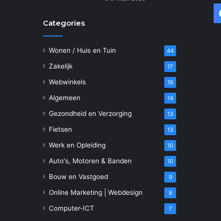
Categories
Wonen / Huis en Tuin
44
Zakelijk
17
Webwinkels
16
Algemeen
14
Gezondheid en Verzorging
13
Fietsen
13
Werk en Opleiding
10
Auto's, Motoren & Banden
10
Bouw en Vastgoed
9
Online Marketing | Webdesign
8
Computer-ICT
7