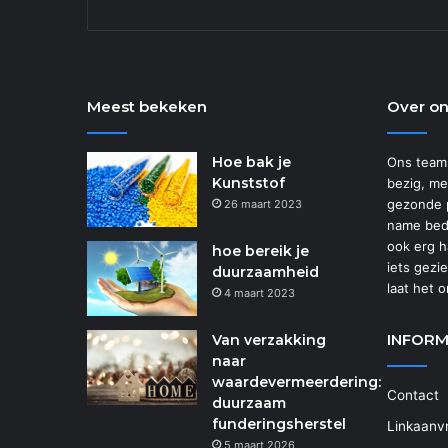
Meest bekeken
Over o
Hoe bak je
Ons team 
Kunststof
bezig, me
gezonde 
26 maart 2023
name bed
ook erg ha
hoe bereik je
iets gezi
duurzaamheid
laat het 
4 maart 2023
INFORM
Van verzakking
naar
waardevermeerdering:
Contact
duurzaam
funderingsherstel
Linkaanv
5 maart 2026