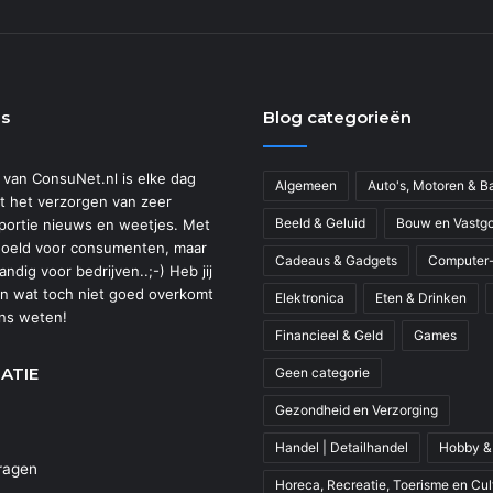
ns
Blog categorieën
van ConsuNet.nl is elke dag
Algemeen
Auto's, Motoren & 
t het verzorgen van zeer
Beeld & Geluid
Bouw en Vastg
portie nieuws en weetjes. Met
oeld voor consumenten, maar
Cadeaus & Gadgets
Computer
ndig voor bedrijven..;-) Heb jij
en wat toch niet goed overkomt
Elektronica
Eten & Drinken
ons weten!
Financieel & Geld
Games
ATIE
Geen categorie
Gezondheid en Verzorging
Handel | Detailhandel
Hobby &
ragen
Horeca, Recreatie, Toerisme en Cul