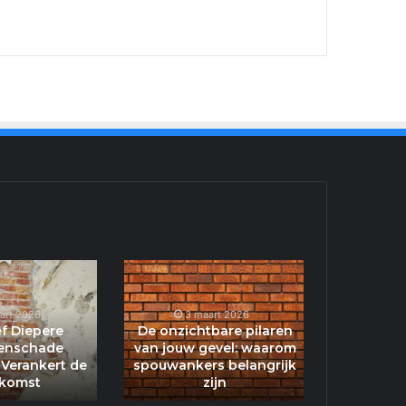
Effectief
De
Diepere
onzichtbare
Baksteenschade
pilaren
art 2026
3 maart 2026
ng:
Repareren
van
ef Diepere
De onzichtbare pilaren
Verankert
jouw
enschade
van jouw gevel: waarom
Verankert de
de
spouwankers belangrijk
gevel:
komst
zijn
Toekomst
waarom
spouwankers